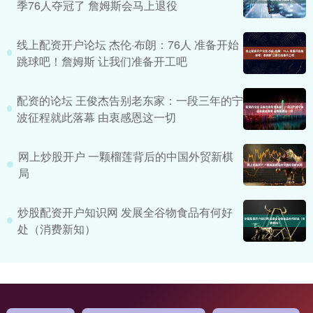
季76人夺冠了 詹姆斯会马上退役
线上配资开户论坛 杰伦·布朗：76人 准备开始
跳球吧！詹姆斯 让我们准备开工吧
配资的论坛 王俊杰告别老东家：一段三年的宁
波征程就此落幕 由衷感恩这一切
网上炒股开户 一颗榴莲背后的中国外贸新棋
局
炒股配资开户知识网 发展全谷物食品有何好
处（消费新知）