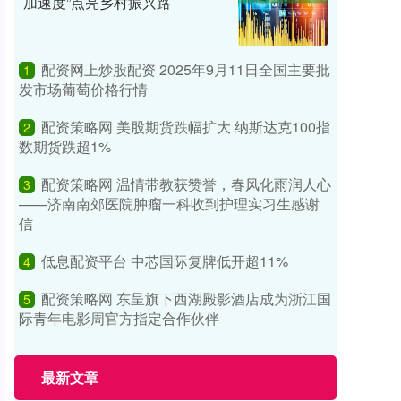
加速度”点亮乡村振兴路
配资网上炒股配资 2025年9月11日全国主要批
1
发市场葡萄价格行情
配资策略网 美股期货跌幅扩大 纳斯达克100指
2
数期货跌超1%
配资策略网 温情带教获赞誉，春风化雨润人心
3
——济南南郊医院肿瘤一科收到护理实习生感谢
信
低息配资平台 中芯国际复牌低开超11%
4
配资策略网 东呈旗下西湖殿影酒店成为浙江国
5
际青年电影周官方指定合作伙伴
最新文章