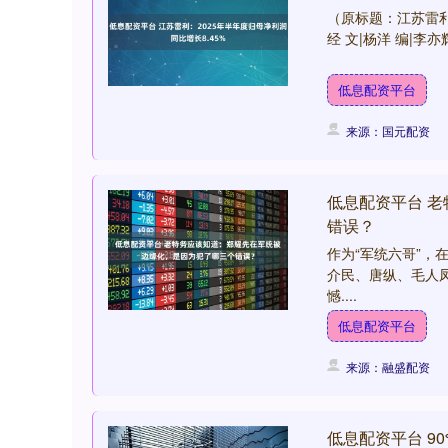
（原标题：江苏雷利
经 文|杨洋 编|李亦辉
低息配资平台
来源：国元配资
低息配资平台 
错误？
作为“军统六哥”，
介民、唐纵、毛人
憾....
低息配资平台
来源：融盛配资
低息配资平台 9