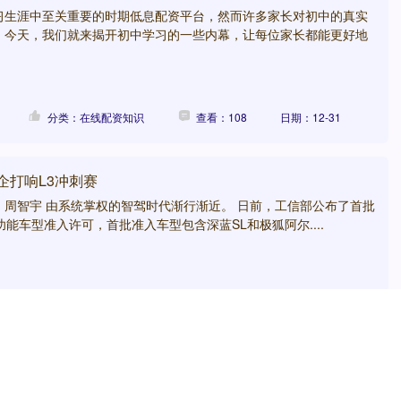
习生涯中至关重要的时期低息配资平台，然而许多家长对初中的真实
。今天，我们就来揭开初中学习的一些内幕，让每位家长都能更好地
分类：在线配资知识
查看：108
日期：12-31
企打响L3冲刺赛
辑 | 周智宇 由系统掌权的智驾时代渐行渐近。 日前，工信部公布了首批
功能车型准入许可，首批准入车型包含深蓝SL和极狐阿尔....
分类：在线配资知识
查看：199
日期：12-27
让学生在阳光下奔跑在冰雪中成长
运动时间有保障低息配资平台，冰雪课、球类赛样样精彩，孩子现在体