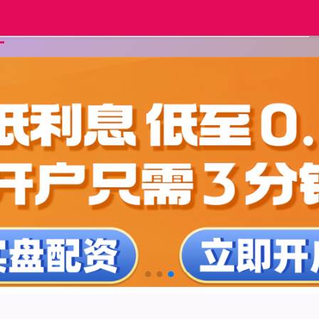
在线配资知识
专业正规安全股票配资公司
专