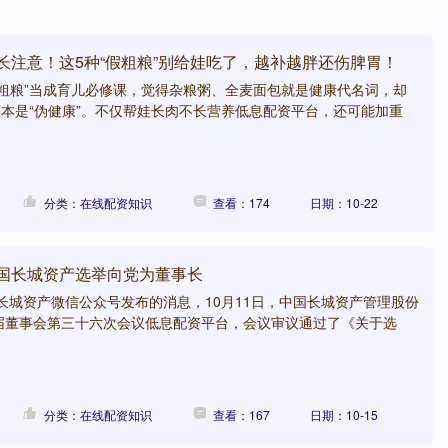
长注意！这5种“假粗粮”别给娃吃了，越补越胖还伤脾胃！
吃粗粮”当成育儿必修课，觉得杂粮粥、全麦面包就是健康代名词，却
根本是“伪健康”。不仅帮娃长肉不长营养低息配资平台，还可能加重
分类：在线配资知识
查看：174
日期：10-22
中国长城资产选举向党为董事长
国长城资产微信公众号发布的消息，10月11日，中国长城资产管理股份
届董事会第三十六次会议低息配资平台，会议审议通过了《关于选
分类：在线配资知识
查看：167
日期：10-15