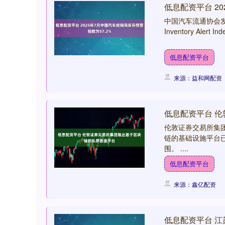
低息配资平台 2
中国汽车流通协会发布
Inventory Aler
低息配资平台
来源：益和网配资
低息配资平台 
伦敦证券交易所集
链的基础设施平台
围。 ....
低息配资平台
来源：鑫亿配资
低息配资平台 江