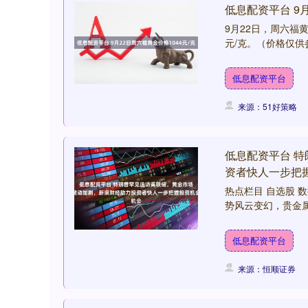
低息配资平台 9月
9月22日，周六福黄
元/克。（价格仅供
低息配资平台
来源：51好策略
低息配资平台 
资者快人一步把
热点栏目 自选股 
势风云变幻，贵金属
低息配资平台
来源：恒顺证券