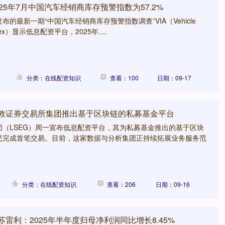
025年7月中国汽车经销商库存预警指数为57.2%
的最新一期“中国汽车经销商库存预警指数调查”VIA（Vehicle
t Index）显示低息配资平台，2025年....
分类：在线配资知识
查看：100
日期：09-17
伦敦证券交易所集团推出基于区块链的私募基金平台
团（LSEG）周一宣布低息配资平台，其为私募基金推出的基于区块
已完成首笔交易。目前，这家数据与分析集团正持续拓展业务服务范
分类：在线配资知识
查看：206
日期：09-16
苏雷利：2025年半年度归母净利润同比增长8.45%