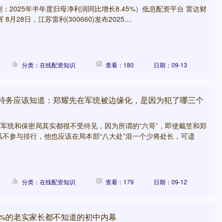
：2025年半年度归母净利润同比增长8.45%）低息配资平台 雷达财
 8月28日，江苏雷利(300660)发布2025....
分类：在线配资知识
查看：180
日期：09-13
老特务应该知道：郑耀先在军统被边缘化，是因为犯了哪三个
在军统和保密局其实都很不受待见，因为所谓的“六哥”，即使戴笠和郑
凤不参与排行，他也应该在局本部“八大处”混一个少将处长，可遗
分类：在线配资知识
查看：179
日期：09-12
0%的老实家长都不知道的初中内幕