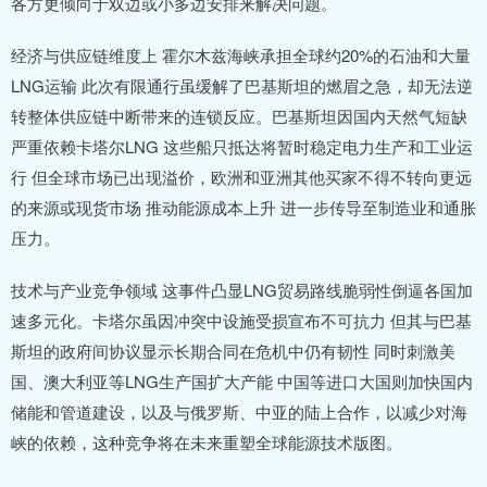
各方更倾向于双边或小多边安排来解决问题。
经济与供应链维度上 霍尔木兹海峡承担全球约20%的石油和大量
LNG运输 此次有限通行虽缓解了巴基斯坦的燃眉之急，却无法逆
转整体供应链中断带来的连锁反应。巴基斯坦因国内天然气短缺
严重依赖卡塔尔LNG 这些船只抵达将暂时稳定电力生产和工业运
行 但全球市场已出现溢价，欧洲和亚洲其他买家不得不转向更远
的来源或现货市场 推动能源成本上升 进一步传导至制造业和通胀
压力。
技术与产业竞争领域 这事件凸显LNG贸易路线脆弱性倒逼各国加
速多元化。卡塔尔虽因冲突中设施受损宣布不可抗力 但其与巴基
斯坦的政府间协议显示长期合同在危机中仍有韧性 同时刺激美
国、澳大利亚等LNG生产国扩大产能 中国等进口大国则加快国内
储能和管道建设，以及与俄罗斯、中亚的陆上合作，以减少对海
峡的依赖，这种竞争将在未来重塑全球能源技术版图。