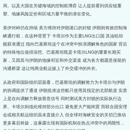
局、以及大国在关键海域的控制权博弈 让人提前看到供应链重
塑、地缘风险定价和区域力量平衡的潜在变化。
美伊对峙仍在持续 美方维持对伊朗港口的封锁 伊朗则有效控制海
峡通行权，在这种背景下 卡塔尔作为主要LNG出口国 其油轮却
能获准通过 指向巴基斯坦这个在冲突中扮演调解角色的国家 背后
的特殊地位值得深挖。巴基斯坦既是卡塔尔LNG的重要长期买
家，又因其与伊朗的地缘邻近和外交渠道 成为各方都愿意保留的
沟通桥梁 这让纯商业航运披上了外交缓冲的外衣。
从政府和国际组织层面看，巴基斯坦的调解努力为卡塔尔与伊朗
的协调提供了通道 伊朗批准这些船只使用其指定的北部航道 实质
上是在向调解方释放善意信号 同时测试美方封锁的实际执行边
界。卡塔尔则借此维持部分出口 避免更大产能闲置 而联合国安理
会或相关航运组织虽未直接介入 但全球对海峡安全的关切已推动
更多幕后斡旋，这暴露出现有国际机制在热点冲突中的局限性，