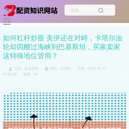
如何杠杆炒股 美伊还在对峙，卡塔尔油
轮却四艘过海峡到巴基斯坦，买家卖家
这特殊地位管用？
来源：盈信策略
网站：利鸿网
日期：2026-05-14
15:22:39
查看：80