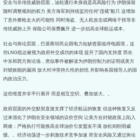
安全与非传统威胁层面，油轮通行本身就是高风险行为 伊朗保留
随时调整规则的权力 美方海军则持续监控任何“违规”船只 这增加
了意外擦枪走火的可能性 同时海盗、无人机攻击或网络干扰等非
传统威胁上升 保险公司保费飙升 进一步抬高全球航运成本。
社会与舆论层面，巴基斯坦民众因电力短缺曾面临停电困境，这
些LNG抵达被视为政府外交成功的体现 提升了国内支持度 而在
中东和西方舆论场，类似事件被解读为伊朗控制力的证明或美方
封锁效能的漏洞 放大对冲突持久性的担忧 并影响各国领导人的国
内政治压力。
这些维度并非平行展开 而是相互交织、叠加放大。。
政府层面的外交默契直接支撑了经济航运的恢复 但这种恢复又反
过来强化了伊朗在安全领域的议价空间 让美方在封锁政策上陷入
两难：严格执行可能推高全球油价引发盟友不满 放松则削弱威
慑。。经济动荡进一步刺激技术竞争加速 而安全风险又通过舆论