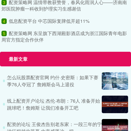
配资策略网 温情带教获赞誉，春风化雨润人心——济南南
3
郊医院肿瘤一科收到护理实习生感谢信
低息配资平台 中芯国际复牌低开超11%
4
配资策略网 东呈旗下西湖殿影酒店成为浙江国际青年电影
5
周官方指定合作伙伴
最新文章
怎么玩股票配资官网 约什·史密斯：如果下赛
季76人夺冠了 詹姆斯会马上退役
线上配资开户论坛 杰伦·布朗：76人 准备开始
跳球吧！詹姆斯 让我们准备开工吧
配资的论坛 王俊杰告别老东家：一段三年的宁