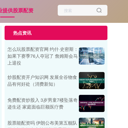
业提供股票配资
热点资讯
怎么玩股票配资官网 约什·史密斯：
如果下赛季76人夺冠了 詹姆斯会马
上退役
炒股配资开户知识网 发展全谷物食
品有何好处（消费新知）
免费配资炒股入 3岁男童7楼坠落奇
迹生还 家庭面临巨额医疗费
股票能配资吗 伊朗公布美第五舰队