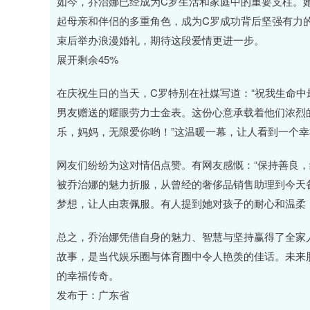
如今，乔治娜已经成为C罗生活和家庭中的重要支柱。
起母亲和伴侣的多重角色，成为C罗成功背后坚强有力的
束后举办浪漫婚礼，期待这段爱情更进一步。
展开剩余45%
在庆祝生日的当天，C罗特别在社媒写道：“祝我生命中
男友赠送的耀眼劳力士金表。这份心意承载着他们浓烈
乐，妈妈，无限爱你哟！”这温暖一幕，让人看到一个
网友们纷纷为这对情侣点赞。有网友感慨：“保持善良，
被乔治娜的魅力折服，从曾经的奢侈品销售助理到今天
梦想，让人由衷佩服。有人提到她对孩子的耐心和温柔
总之，乔治娜凭借自身的魅力、智慧与坚持赢得了全家人
故事，是当代娱乐圈与体育圈中令人艳羡的佳话。未来
的幸福传奇。
发布于：广东省