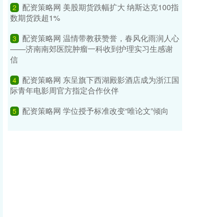
配资策略网 美股期货跌幅扩大 纳斯达克100指
2
数期货跌超1%
配资策略网 温情带教获赞誉，春风化雨润人心
3
——济南南郊医院肿瘤一科收到护理实习生感谢
信
配资策略网 东呈旗下西湖殿影酒店成为浙江国
4
际青年电影周官方指定合作伙伴
配资策略网 学位授予标准改变“唯论文”倾向
5