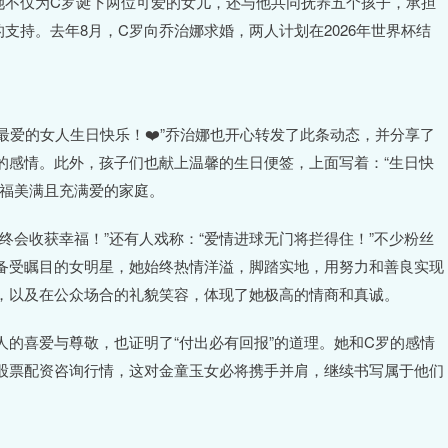
她不仅为C罗诞下两位可爱的女儿，还与他共同抚养五个孩子，承担
支持。去年8月，C罗向乔治娜求婚，两人计划在2026年世界杯结
最爱的女人生日快乐！❤️”乔治娜也开心转发了此条动态，并分享了
的感情。此外，孩子们也献上温馨的生日便签，上面写着：“生日快
幸福美满且充满爱的家庭。
终会收获幸福！”还有人戏称：“爱情进球无门将拦得住！”不少粉丝
备受瞩目的女明星，她始终热情洋溢，脚踏实地，用努力和善良实现
，以及在公众场合的礼貌笑容，体现了她极高的情商和真诚。
的喜爱与尊敬，也证明了“付出必有回报”的道理。她和C罗的感情
股票配资咨询行情，这对金童玉女必将携手并肩，继续书写属于他们